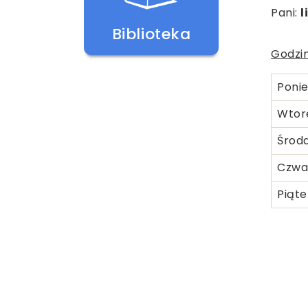
Pani:
l
Biblioteka
Godzin
Ponie
Wtor
Środ
Czwa
Piąte