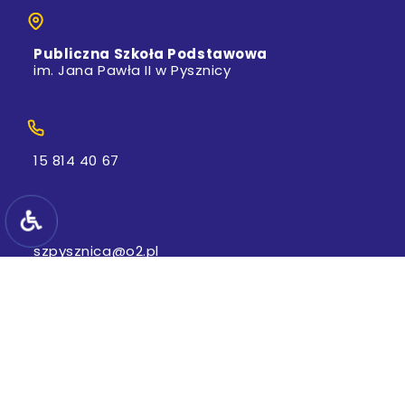
Publiczna Szkoła Podstawowa
im. Jana Pawła II w Pysznicy
15 814 40 67
szpysznica@o2.pl
e-Doręczenia: AE:PL-11997-36142-FUJCR-25