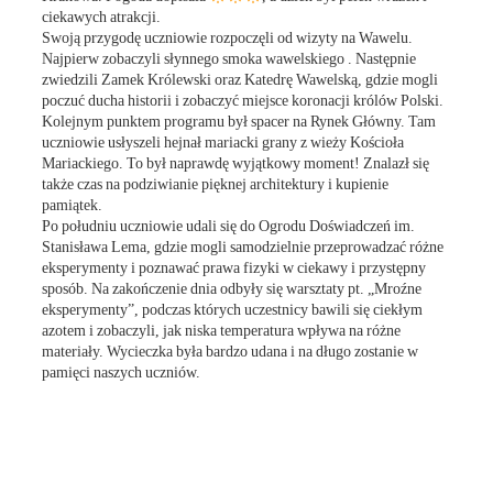
ciekawych atrakcji.
Swoją przygodę uczniowie rozpoczęli od wizyty na Wawelu.
Najpierw zobaczyli słynnego smoka wawelskiego . Następnie
zwiedzili Zamek Królewski oraz Katedrę Wawelską, gdzie mogli
poczuć ducha historii i zobaczyć miejsce koronacji królów Polski.
Kolejnym punktem programu był spacer na Rynek Główny. Tam
uczniowie usłyszeli hejnał mariacki grany z wieży Kościoła
Mariackiego. To był naprawdę wyjątkowy moment! Znalazł się
także czas na podziwianie pięknej architektury i kupienie
pamiątek.
Po południu uczniowie udali się do Ogrodu Doświadczeń im.
Stanisława Lema, gdzie mogli samodzielnie przeprowadzać różne
eksperymenty i poznawać prawa fizyki w ciekawy i przystępny
sposób. Na zakończenie dnia odbyły się warsztaty pt. „Mroźne
eksperymenty”, podczas których uczestnicy bawili się ciekłym
azotem i zobaczyli, jak niska temperatura wpływa na różne
materiały. Wycieczka była bardzo udana i na długo zostanie w
pamięci naszych uczniów.