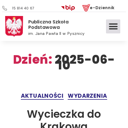
e-Dziennik
15 814 40 67
Publiczna Szkoła
Podstawowa
im. Jana Pawła II w Pysznicy
Dzień:
2025-06-
10
AKTUALNOŚCI
WYDARZENIA
Wycieczka do
Krakowa