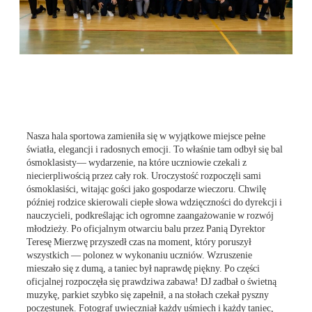
Nasza hala sportowa zamieniła się w wyjątkowe miejsce pełne
światła, elegancji i radosnych emocji. To właśnie tam odbył się bal
ósmoklasisty— wydarzenie, na które uczniowie czekali z
niecierpliwością przez cały rok. Uroczystość rozpoczęli sami
ósmoklasiści, witając gości jako gospodarze wieczoru. Chwilę
później rodzice skierowali ciepłe słowa wdzięczności do dyrekcji i
nauczycieli, podkreślając ich ogromne zaangażowanie w rozwój
młodzieży. Po oficjalnym otwarciu balu przez Panią Dyrektor
Teresę Mierzwę przyszedł czas na moment, który poruszył
wszystkich — polonez w wykonaniu uczniów. Wzruszenie
mieszało się z dumą, a taniec był naprawdę piękny. Po części
oficjalnej rozpoczęła się prawdziwa zabawa! DJ zadbał o świetną
muzykę, parkiet szybko się zapełnił, a na stołach czekał pyszny
poczęstunek. Fotograf uwieczniał każdy uśmiech i każdy taniec,