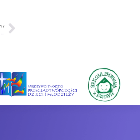
PNY
Szkolny Konkurs Szopek Bożonarodzeniowych