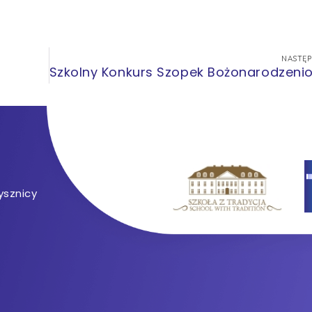
NASTĘ
ysznicy