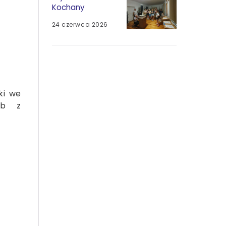
Kochany
24 czerwca 2026
ki we
ób z