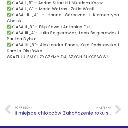
KLASA I „B” – Adrian Sitarski i Nikodem Karcz
KLASA I „C” – Maria Watras i Zofia Wasil
KLASA II „A” – Hanna Góreczna i Klementyna
Chciuk
KLASA II „B” – Filip Sowa i Antonina Dul
KLASA III „A”- Julia Bajgierowicz, Leon Bajgierowicz i
Paulina Dybka
KLASA III „B”- Aleksandra Panas, Kaja Podstawska i
Kamila Olszówka
GRATULUJEMY I ŻYCZYMY DALSZYCH SUKCESÓW!
POPRZEDNI
NASTĘPNY
II miejsce chłopców
Zakończenie roku szkolnego 2024/2025