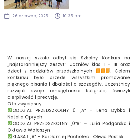
26 czerwca, 2025
10:35 am
W naszej szkole odbył się Szkolny Konkurs na
„Najstaranniejszy zeszyt” uczniów klas I – III oraz
dzieci z oddziałów przedszkolnych
. Celem
konkursu było przede wszystkim promowanie
pięknego pisania i dbałości o szczegóły. Uczestnicy
rozwijali swoje umiejętności kaligrafii, ćwiczyli
cierpliwość i precyzję.
Oto zwycięscy:
ODDZIAŁ PRZEDSZKOLNY 0 „A” – Lena Dybka i
Natalia Oprych
ODDZIAŁ PRZEDSZKOLNY „0”B” – Julia Podgórska i
Oktawia Wołoszyn
KLASA I „A” – Bartłomiej Pacholec i Oliwia Rostek