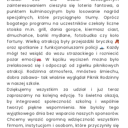
zainteresowaniem cieszyła się loteria fantowa, a
punktem kulminacyjnym było losowanie nagród
specjalnych, które przyciągnęło tłumy. Oprócz
bogatego programu na uczestników czekały liczne
stoiska m.in. grill, dania gorące, kiermasz ciast,
dmuchańce, bańki mydlane, fotobudka czy koło
fortuny. Wielką atrakcją były przejażdżki bryczką
oraz spotkanie z funkcjonariuszami policji
. Każdy
mógł też wsiąść do wozu strażackiego i rozniecić
pożar emocji
. W kąciku wyciszeń można było
zrelaksować się i odpocząć od zgiełku piknikowych
atrakcji. Rodzinna atmosfera, mnóstwo śmiechu,
dobra zabawa- tak właśnie wyglądał Piknik Rodzinny
w naszej szkole.
Dziękujemy wszystkim za udział i już teraz
zapraszamy na kolejną edycję. To świetna okazja,
by integrować społeczność szkolną i wspólnie
tworzyć piękne wspomnienia. Nie byłoby tego
wyjątkowego dnia bez wsparcia naszych sponsorów.
Chcemy wyrazić ogromną wdzięczność wszystkim
firmom, instytucjom i osobom, które przyczyniły się