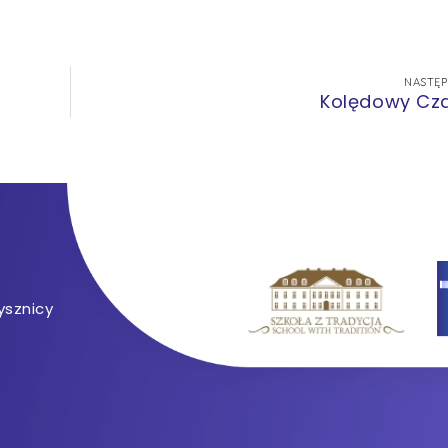
NASTĘ
Kolędowy Cz
ysznicy