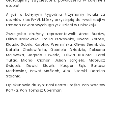
Gratulujemy zwycięzcom, powodzenia w kolejnym
etapie!
A już w kolejnym tygodniu trzymamy kciuki za
uczniów klas IV-VI, którzy przystąpią do rywalizacji w
ramach Powiatowych Igrzysk Dzieci w Unihokeju.
Zwycięskie drużyny reprezentowali: Anna Burdzy,
Oliwia Krakowska, Emilia Krakowska, Noemi Zarosa,
Klaudia Sobiło, Karolina Wermińska, Oliwia Siembida,
Natalia Cholewińska, Gabriela Dziedzic, Roksana
Majewska, Jagoda Szwedo, Oliwia Kuziora, Karol
Tutak, Michał Cichoń, Julian Jargieło, Mateucz
Świątek, Dawid Słowik, Kacper Bąk, Bartosz
Markiewicz, Paweł Maślach, Alex Sitarski, Damian
Stadnik.
Opiekunowie drużyn: Pani Beata Breśka, Pan Wacław
Portka, Pan Tomasz Uberman.