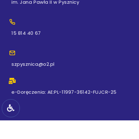
im. Jana Pawła II w Pysznicy
15 814 40 67
szpysznica@o2.pl
e-Doręczenia: AE:PL-11997-36142-FUJCR-25
Wszelkie prawa zastrzeżone 2022 © szkola.pysznica.pl