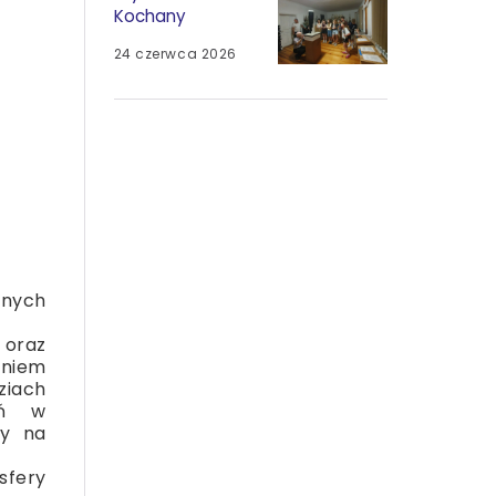
Kochany
24 czerwca 2026
żnych
 oraz
aniem
ziach
ań w
ły na
sfery