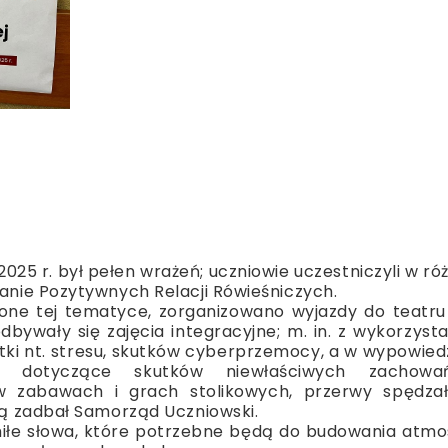
2025 r. był pełen wrażeń; uczniowie uczestniczyli w ró
nie Pozytywnych Relacji Rówieśniczych.
one tej tematyce, zorganizowano wyjazdy do teatru
dbywały się zajęcia integracyjne; m. in. z wykorzyst
tki nt. stresu, skutków cyberprzemocy, a w wypowied
y dotyczące skutków niewłaściwych zachow
y w zabawach i grach stolikowych, przerwy spędza
ą zadbał Samorząd Uczniowski.
miłe słowa, które potrzebne będą do budowania atmo