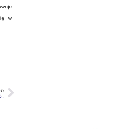
swoje
się w
PNY
Światowy Dzień Mózgowego Porażenia Dziecięcego