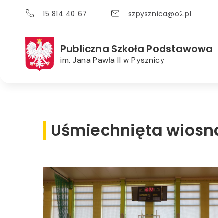
15 814 40 67
szpysznica@o2.pl
Publiczna Szkoła Podstawowa
im. Jana Pawła II w Pysznicy
Uśmiechnięta wiosn