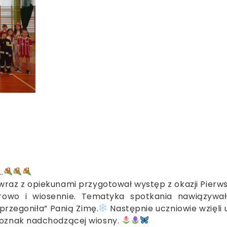
…
raz z opiekunami przygotował występ z okazji Pierw
orowo i wiosennie. Tematyka spotkania nawiązywa
„przegoniła” Panią Zimę.
Następnie uczniowie wzięli u
 oznak nadchodzącej wiosny.