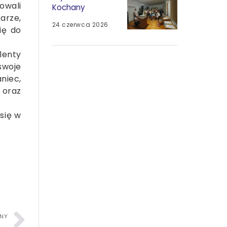
owali
Kochany
karze,
24 czerwca 2026
ię do
lenty
swoje
niec,
 oraz
się w
PNY
Informacje dotyczące egzaminu w roku szkolnym 2024/2025