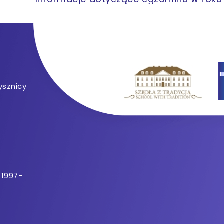
ysznicy
11997-