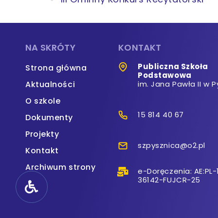
NA SKRÓTY
KONTAKT
Publiczna Szkoła
Strona główna
Podstawowa
Aktualności
im. Jana Pawła II w P
O szkole
15 814 40 67
Dokumenty
Projekty
szpysznica@o2.pl
Kontakt
Archiwum strony
e-Doręczenia: AE:PL-
36142-FUJCR-25