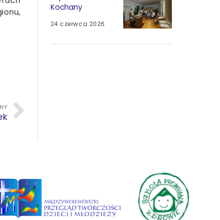
erach
Kochany
ionu,
24 czerwca 2026
PNY
ek