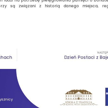
ch ludzi na potrzebę pielęgnowania pamięci o bohat
órzy są związani z historią danego miejsca, reg
NASTĘ
achach
Dzień Postaci z Baj
ysznicy