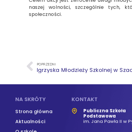
Celem akcji jest zwrócenie uwagi młody
naszej wolności, szczególnie tych, kt
społeczności.
POPRZEDNI
Igrzyska Młodzieży Szkolnej w Sz
NA SKRÓTY
KONTAKT
Publiczna Szkoła
Strona główna
Podstawowa
Aktualności
im. Jana Pawła II w P
O szkole