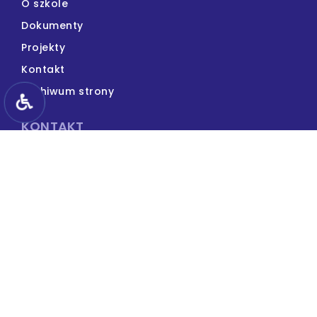
O szkole
Dokumenty
Projekty
Kontakt
Archiwum strony
KONTAKT
Publiczna Szkoła Podstawowa
im. Jana Pawła II w Pysznicy
15 814 40 67